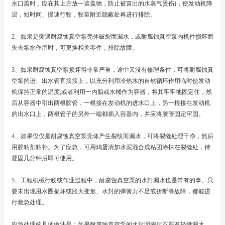
水口盖时，应在其上方放一遮盖物，防止被冒出的水蒸气烫伤)，使发动机降
温，短时间、慢速行驶，驶至附近隐蔽处再进行排除。
2、如果是突遇耐腐蚀真空泵壳体破裂而漏水，或耐腐蚀真空泵内机件损坏而
失去泵水作用时，可更换相关零件，排除故障。
3、如果耐腐蚀真空泵损坏得非常严重，途中又没有修理条件，可将耐腐蚀真
空泵的进、出水管直接接上，以充分利用冷热水的自然循环作用临时使发动
机保持正常的温度;或者利用一内胎或水桶作为容器，将其牢牢地固定住，然
后从容器中引出两根胶管，一根接在发动机的进水口上，另一根接在发动机
的出水口上，两根管子的另外一端都插入容器内，并应将胶管固定牢固。
4、如果仅仅是耐腐蚀真空泵壳体产生裂纹而漏水，可将裂缝处理干净，然后
用胶粘剂粘补。为了应急，可用鸡蛋清加水泥混合成粘团涂抹在裂缝处，待
凝固几分钟后即可使用。
5、工程机械行驶或作业过程中，耐腐蚀真空泵的水封漏水也是常有的事。只
要未出现甩水圈损坏或胀大变形、水封的弹簧力不足或折断等故障，都能进
行救急处理。
应急处理的具体做法是：如果耐腐蚀真空泵的水封因密封不严有轻微漏水，