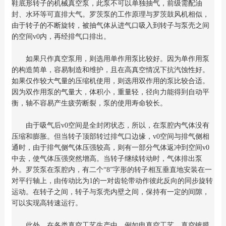
鞋底形转子的机械真空泵，此泵不可以单独抽气，前级需配油
封、水环等可直排大气。罗茨泵的工作原理与罗茨鼓风机相似，
由于转子的不断旋转，被抽气体从进气口吸入到转子与泵壳之间
的空间v0内，再经排气口排出。
如果只作真空泵用，则选用单作用泵比较好。因为单作用泵
的构造简单，容易制造和维护，且在高真空情况下抗汽蚀性好。
如果仅作较大气量的压缩机使用，则选用双作用的泵比较合适。
因为双作用泵的气量大，体积小，重量轻，径向力能得到自动平
衡，轴不容易产生疲劳断裂，泵的使用寿命较长。
由于吸气后v0空间是全封闭状态，所以，在泵腔内气体没有
压缩和膨胀。但当转子顶部转过排气口边缘，v0空间与排气侧相
通时，由于排气侧气体压强较高，则有一部分气体返冲到空间v0
中去，使气体压强突然增高。当转子继续转动时，气体排出泵
外。罗茨泵在泵腔内，有二个“8”字形的转子相互垂直地安装在一
对平行轴上，由传动比为1的一对齿轮带动作彼此反向的同步旋转
运动。在转子之间，转子与泵壳内壁之间，保持有一定的间隙，
可以实现高转速运行。
此外，在各类真空工艺生产中，例如电真空工艺、真空镀膜