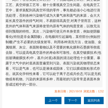
工艺、真空焊接工艺等，都十分重视真空卫生间题。在电真空工
艺中，要求装配到高真空环境的零件，事先都必须小心地进行清
洗处理，否则各种污染物可成为大量气体和蒸气的来源，会大大
延长真空器件的排气时间，不易获得高真空;对离子管而言，这种
意外的气体和蒸气来源将使管内原有气体的纯度变差，以致无法
得到预期的特性。其次，污染物可使元件本身变质，例如使阴极
毒化(特别是非金属阴极)，在电极间引起漏电，某些部分(例如控
制栅)产生不必要的次级发射等。利用各种清洗方法，使油脂、金
属细屑、灰尘、表面附着物以及不需要的氧化膜和石墨膜等彻底
去除，可以提高电真空器件的寿命和可靠性。在真空镀膜技术(包
括玻璃镀膜技术)中，基片(衬底)表面的清洁处理也十分重要。暴
露于大气中的衬底表面普遍受到污染。表面污染就其物理状态来
看，可以是气体，也可以是液体或固体，它们以膜或散粒形式存
在。就其化学特性来看，它可以处于离子态或共价态;可以是无机
物或有机物。污染的来源有多种，而最初的污染常常是表面本身
形成过程中的一部分。
发表日期：2021/10/18 浏览次数：1232
上一个
下一个
返回列表